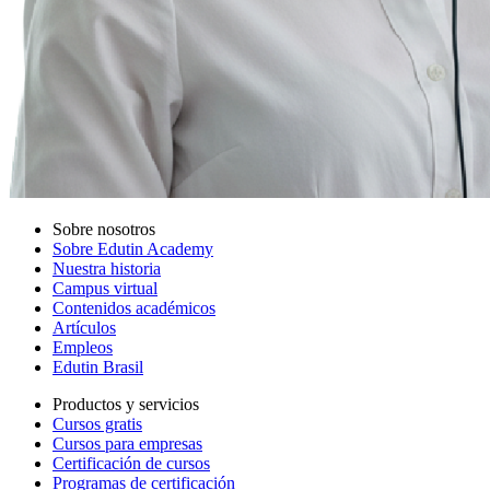
Sobre nosotros
Sobre Edutin Academy
Nuestra historia
Campus virtual
Contenidos académicos
Artículos
Empleos
Edutin Brasil
Productos y servicios
Cursos gratis
Cursos para empresas
Certificación de cursos
Programas de certificación