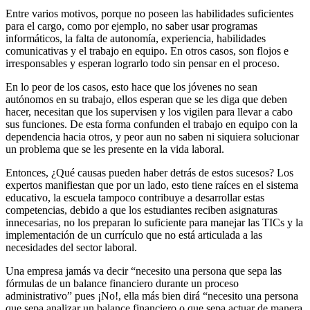
Entre varios motivos, porque no poseen las habilidades suficientes
para el cargo, como por ejemplo, no saber usar programas
informáticos, la falta de autonomía, experiencia, habilidades
comunicativas y el trabajo en equipo. En otros casos, son flojos e
irresponsables y esperan lograrlo todo sin pensar en el proceso.
En lo peor de los casos, esto hace que los jóvenes no sean
autónomos en su trabajo, ellos esperan que se les diga que deben
hacer, necesitan que los supervisen y los vigilen para llevar a cabo
sus funciones. De esta forma confunden el trabajo en equipo con la
dependencia hacia otros, y peor aun no saben ni siquiera solucionar
un problema que se les presente en la vida laboral.
Entonces, ¿Qué causas pueden haber detrás de estos sucesos? Los
expertos manifiestan que por un lado, esto tiene raíces en el sistema
educativo, la escuela tampoco contribuye a desarrollar estas
competencias, debido a que los estudiantes reciben asignaturas
innecesarias, no los preparan lo suficiente para manejar las TICs y la
implementación de un currículo que no está articulada a las
necesidades del sector laboral.
Una empresa jamás va decir “necesito una persona que sepa las
fórmulas de un balance financiero durante un proceso
administrativo” pues ¡No!, ella más bien dirá “necesito una persona
que sepa analizar un balance financiero o que sepa actuar de manera