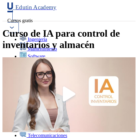
Edutin Academy
Cursos gratis
Curso de IA para control de
Ingeniería
inventarios y almacén
Mantenimiento
Software
Diseño
Negocios
Salud
Programación
Marketing
Idiomas
Deporte
Psicología y Educación
Ciencias
Telecomunicaciones