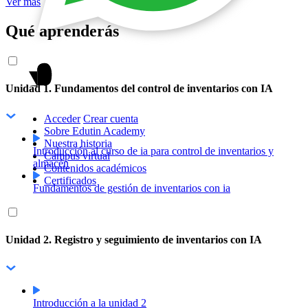
Ver más
Qué aprenderás
Unidad 1. Fundamentos del control de inventarios con IA
Acceder
Crear cuenta
Sobre Edutin Academy
Nuestra historia
Introducción al curso de ia para control de inventarios y
Campus virtual
almacén
Contenidos académicos
Certificados
Fundamentos de gestión de inventarios con ia
Unidad 2. Registro y seguimiento de inventarios con IA
Introducción a la unidad 2