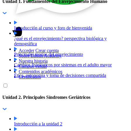
Unidad 1. Fundamentos del Envejecimiento Humano
Introducción al curso y foro de bienvenida
¿qué es el envejecimiento? perspectiva biológica y
demográfica
Acceder
Crear cuenta
Principales teorías del envejecimiento
Sobre Edutin Academy
Nuestra historia
Cambios fisiológicos por sistemas en el adulto mayor
Campus virtual
Contenidos académicos
Ética, autonomía y toma de decisiones compartida
Certificados
Unidad 2. Principales Síndromes Geriátricos
Introducción a la unidad 2