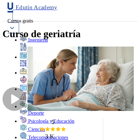
Edutin Academy
Cursos gratis
Curso de geriatría
Ingeniería
Mantenimiento
Software
Diseño
Negocios
Salud
Programación
Marketing
Idiomas
Deporte
5
Psicología y Educación
Ciencias
3 K
Telecomunicaciones