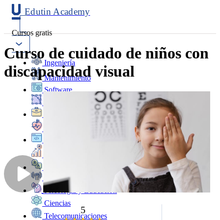
Edutin Academy
Cursos gratis
Curso de cuidado de niños con
Ingeniería
discapacidad visual
Mantenimiento
Software
Diseño
Negocios
Salud
Programación
Marketing
Idiomas
Deporte
Psicología y Educación
Ciencias
5
Telecomunicaciones