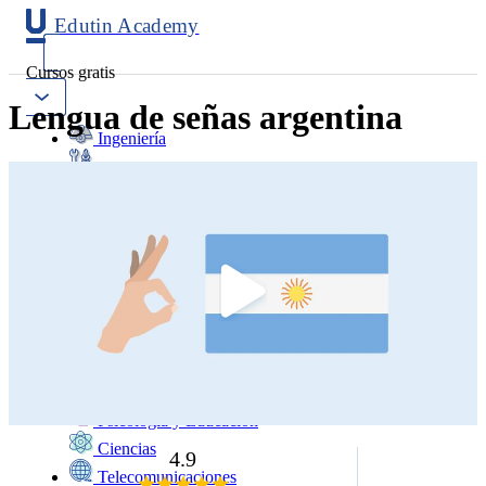
Edutin Academy
Cursos gratis
Lengua de señas argentina
Ingeniería
Mantenimiento
Software
Diseño
Negocios
Salud
Programación
Marketing
Idiomas
Deporte
Psicología y Educación
Ciencias
4.9
Telecomunicaciones