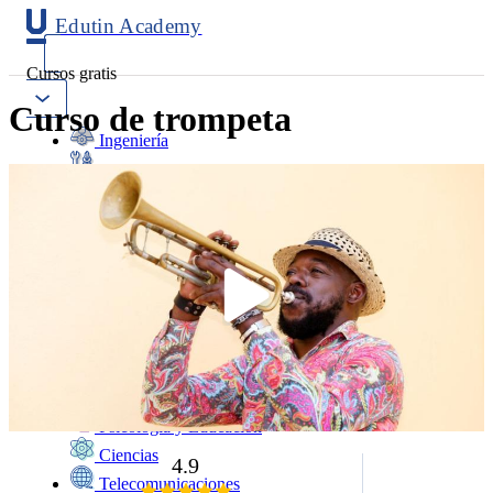
Edutin Academy
Cursos gratis
Curso de trompeta
Ingeniería
Mantenimiento
Software
Diseño
Negocios
Salud
Programación
Marketing
Idiomas
Deporte
Psicología y Educación
Ciencias
4.9
Telecomunicaciones