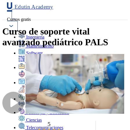
Edutin Academy
Cursos gratis
Curso de soporte vital
Ingeniería
avanzado pediátrico PALS
Mantenimiento
Software
Diseño
Negocios
Salud
Programación
Marketing
Idiomas
Deporte
Psicología y Educación
Ciencias
5
Telecomunicaciones