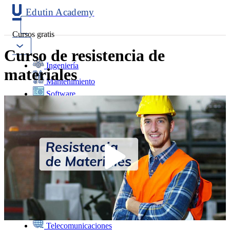
Edutin Academy
Cursos gratis
Curso de resistencia de
Ingeniería
materiales
Mantenimiento
Software
Diseño
Negocios
Salud
Programación
Marketing
Idiomas
Deporte
Psicología y Educación
Ciencias
Telecomunicaciones