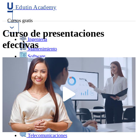
Edutin Academy
Cursos gratis
Curso de presentaciones
Ingeniería
efectivas
Mantenimiento
Software
Diseño
Negocios
Salud
Programación
Marketing
Idiomas
Deporte
Psicología y Educación
Ciencias
Telecomunicaciones