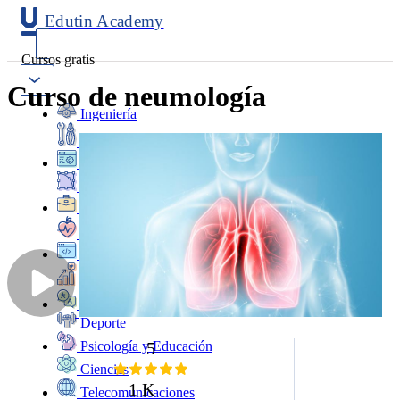
Edutin Academy
Cursos gratis
Curso de neumología
Ingeniería
Mantenimiento
Software
Diseño
Negocios
Salud
Programación
Marketing
Idiomas
Deporte
5
Psicología y Educación
Ciencias
1 K
Telecomunicaciones