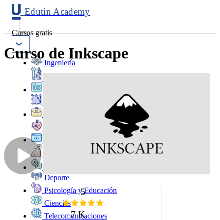
Edutin Academy
Cursos gratis
Curso de Inkscape
Ingeniería
Mantenimiento
Software
Diseño
Negocios
Salud
Programación
Marketing
Idiomas
Deporte
5
Psicología y Educación
Ciencias
7 K
Telecomunicaciones