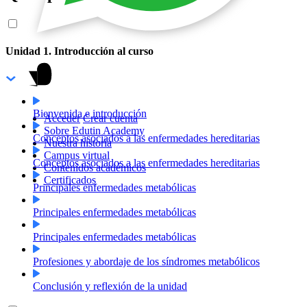
Unidad 1. Introducción al curso
Bienvenida e introducción
Acceder
Crear cuenta
Sobre Edutin Academy
Conceptos asociados a las enfermedades hereditarias
Nuestra historia
Campus virtual
Conceptos asociados a las enfermedades hereditarias
Contenidos académicos
Certificados
Principales enfermedades metabólicas
Principales enfermedades metabólicas
Principales enfermedades metabólicas
Profesiones y abordaje de los síndromes metabólicos
Conclusión y reflexión de la unidad