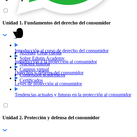
Unidad 1. Fundamentos del derecho del consumidor
Introducción al curso de derecho del consumidor
Acceder
Crear cuenta
Sobre Edutin Academy
Introducción a la protección al consumidor
Nuestra historia
Campus virtual
Derechos y deberes del consumidor
Contenidos académicos
Certificados
Leyes de protección al consumidor
Tendencias actuales y futuras en la protección al consumidor
Unidad 2. Protección y defensa del consumidor