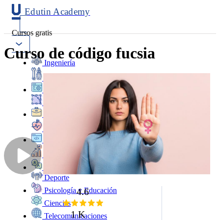
Edutin Academy
Cursos gratis
Curso de código fucsia
Ingeniería
Mantenimiento
Software
Diseño
Negocios
Salud
Programación
Marketing
Idiomas
Deporte
4.6
Psicología y Educación
Ciencias
1 K
Telecomunicaciones