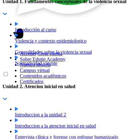
Unidad 1. Fundamentos conceptuales de la violencia sexual
Introducción al curso
Violencia y contexto epidemiologico
Generalidades sobre la violencia sexual
Acceder
Crear cuenta
Sobre Edutin Academy
Normatividad vigente
Nuestra historia
Campus virtual
Contenidos académicos
Certificados
Unidad 2. Atencion inicial en salud
Introduccion a la unidad 2
Introduccion a la atencion inicial en salud
Entrevista clínica y forense con enfoque humanizado