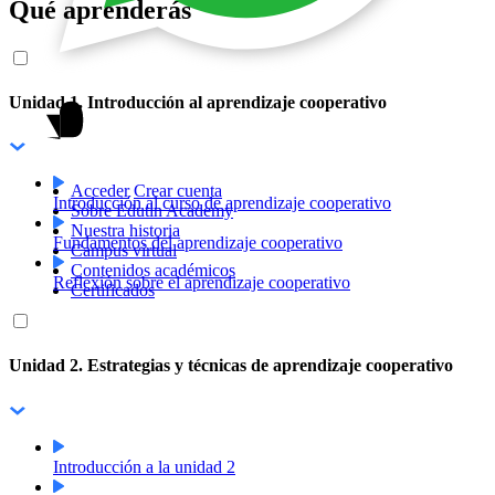
Qué aprenderás
Unidad 1. Introducción al aprendizaje cooperativo
Acceder
Crear cuenta
Introducción al curso de aprendizaje cooperativo
Sobre Edutin Academy
Nuestra historia
Fundamentos del aprendizaje cooperativo
Campus virtual
Contenidos académicos
Reflexión sobre el aprendizaje cooperativo
Certificados
Unidad 2. Estrategias y técnicas de aprendizaje cooperativo
Introducción a la unidad 2