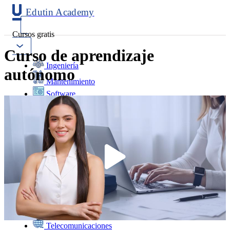
Edutin Academy
Cursos gratis
Curso de aprendizaje
Ingeniería
autónomo
Mantenimiento
Software
Diseño
Negocios
Salud
Programación
Marketing
Idiomas
Deporte
Psicología y Educación
Ciencias
Telecomunicaciones