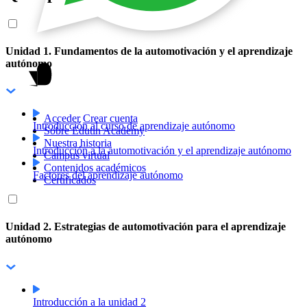
Unidad 1. Fundamentos de la automotivación y el aprendizaje
autónomo
Acceder
Crear cuenta
Introducción al curso de aprendizaje autónomo
Sobre Edutin Academy
Nuestra historia
Introducción a la automotivación y el aprendizaje autónomo
Campus virtual
Contenidos académicos
Factores del aprendizaje autónomo
Certificados
Unidad 2. Estrategias de automotivación para el aprendizaje
autónomo
Introducción a la unidad 2