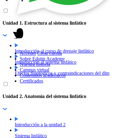
Unidad 1. Estructura al sistema linfático
Introducción al curso de drenaje linfático
Acceder
Crear cuenta
Sobre Edutin Academy
Introducción al sistema linfático
Nuestra historia
Campus virtual
Efectos fisiologicos y contraindicaciones del dlm
Contenidos académicos
Certificados
Unidad 2. Anatomía del sistema linfático
Introducción a la unidad 2
Sistema linfático