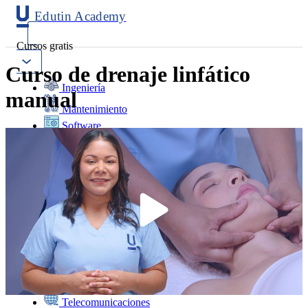
Edutin Academy
Cursos gratis
Curso de drenaje linfático
Ingeniería
manual
Mantenimiento
Software
Diseño
Negocios
Salud
Programación
Marketing
Idiomas
Deporte
Psicología y Educación
Ciencias
Telecomunicaciones