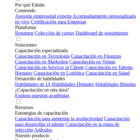
Por qué Edutin
Contenido
Asesoría empresarial experta
Acompañamiento personalizado
en vivo
Certificación para Empresas
Plataforma
Resumen
Colección de cursos
Dashboard de seguimiento
Soluciones
Capacitación especializada
Capacitación en Tecnología
Capacitación en Finanzas
Capacitación en Marketing
Capacitación en Ventas
Capacitación en Servicio al Cliente
Capacitación en Talento
Humano
Capacitación en Logística
Capacitación en Salud
Desarrollo de habilidades
Habilidades de IA
Habilidades Digitales
Habilidades Blandas
¿Capacitación en otra área?
Explora nuestras académias
Recursos
Estrategias de capacitación
Capacitación para aumentar la productividad
Capacitación
para desarrollar el talento
Capacitación en la etapa de
selección
Artículos
Nuestro producto