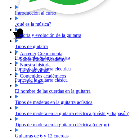
Introducción al curso
¿qué es la música?
Historia y evolución de la guitarra
Tipos de guitarra
Acceder
Crear cuenta
Partes de la guitarra acústica
Sobre Edutin Academy
Nuestra historia
Partes de la guitarra eléctrica
Campus virtual
Contenidos académicos
Partes de la guitarra clásica
Certificados
El nombre de las cuerdas en la guitarra
Tipos de maderas en la guitarra acústica
Tipos de madera en la guitarra eléctrica (mástil y diapasón)
Tipos de madera en la guitarra eléctrica (cuerpo)
Guitarras de 6 y 12 cuerdas