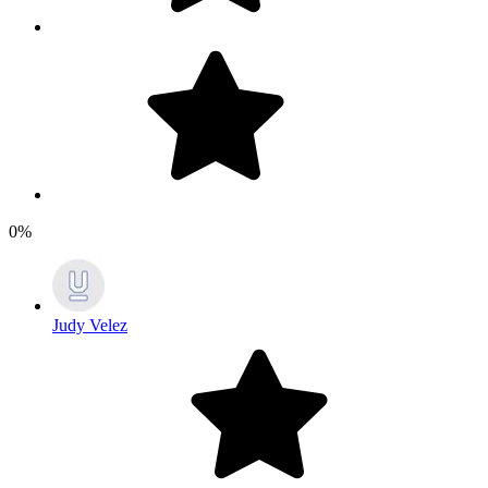
0%
Judy Velez