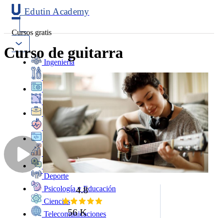
Edutin Academy
Cursos gratis
Curso de guitarra
Ingeniería
Mantenimiento
Software
Diseño
Negocios
Salud
Programación
Marketing
Idiomas
Deporte
4.8
Psicología y Educación
Ciencias
56 K
Telecomunicaciones