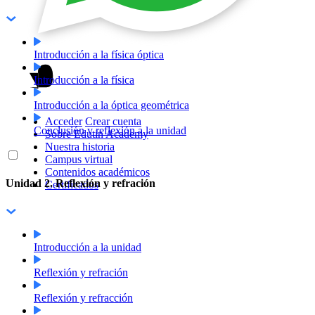
Introducción a la física óptica
Introducción a la física
Introducción a la óptica geométrica
Acceder
Crear cuenta
Conclusión y reflexión a la unidad
Sobre Edutin Academy
Nuestra historia
Campus virtual
Contenidos académicos
Unidad 2. Reflexión y refración
Certificados
Introducción a la unidad
Reflexión y refración
Reflexión y refracción