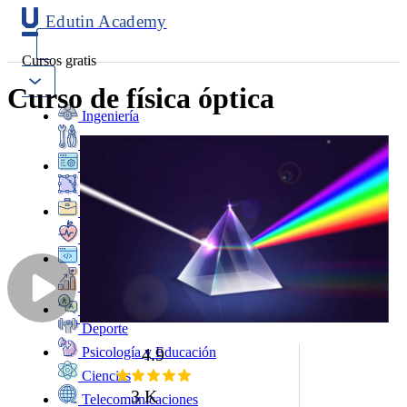
Edutin Academy
Cursos gratis
Curso de física óptica
Ingeniería
Mantenimiento
Software
Diseño
Negocios
Salud
Programación
Marketing
Idiomas
Deporte
4.9
Psicología y Educación
Ciencias
3 K
Telecomunicaciones