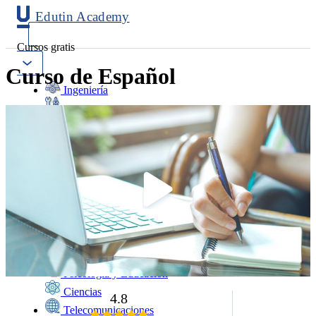
Edutin Academy
Cursos gratis
Curso de Español
Ingeniería
Mantenimiento
Software
Diseño
Negocios
Salud
Programación
Marketing
Idiomas
Deporte
Psicología y Educación
Ciencias
4.8
Telecomunicaciones