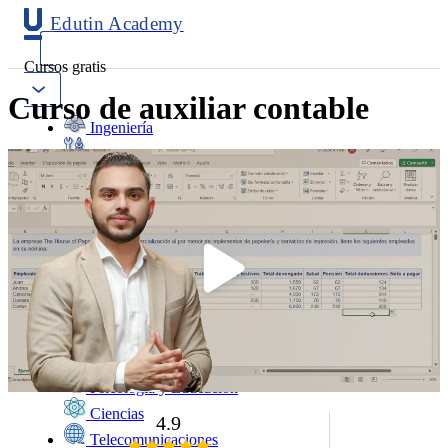
Edutin Academy
Cursos gratis
Curso de auxiliar contable
Ingeniería
Mantenimiento
Software
Diseño
Negocios
Salud
Programación
Marketing
Idiomas
Deporte
Psicología y Educación
Ciencias
4.9
Telecomunicaciones