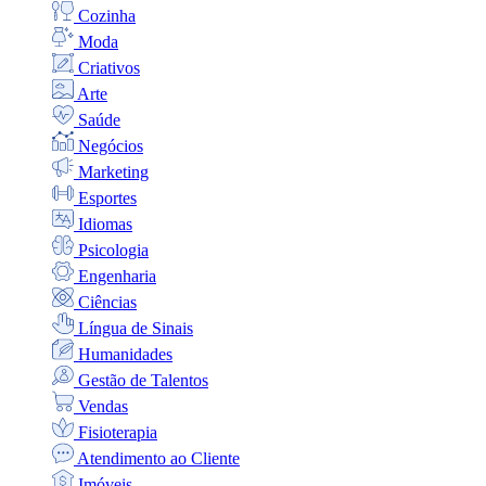
Cozinha
Moda
Criativos
Arte
Saúde
Negócios
Marketing
Esportes
Idiomas
Psicologia
Engenharia
Ciências
Língua de Sinais
Humanidades
Gestão de Talentos
Vendas
Fisioterapia
Atendimento ao Cliente
Imóveis