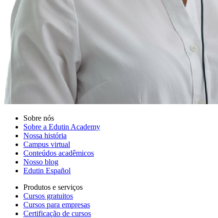
Sobre nós
Sobre a Edutin Academy
Nossa história
Campus virtual
Conteúdos acadêmicos
Nosso blog
Edutin Español
Produtos e serviços
Cursos gratuitos
Cursos para empresas
Certificação de cursos