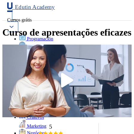
Edutin Academy
Cursos grátis
Curso de apresentações eficazes
Programación
Cloud Computing
Produtividade Digital
Psicologia
Idiomas
Esportes
Saúde
Moda
Cozinha
Arte
Criativos
5
Marketing
Negócios